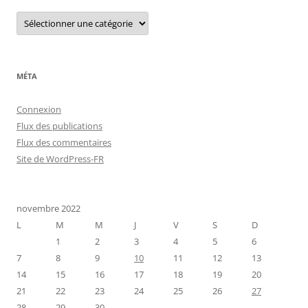
C
a
t
é
g
o
r
MÉTA
i
e
s
Connexion
Flux des publications
Flux des commentaires
Site de WordPress-FR
novembre 2022
L
M
M
J
V
S
D
1
2
3
4
5
6
7
8
9
10
11
12
13
14
15
16
17
18
19
20
21
22
23
24
25
26
27
28
29
30