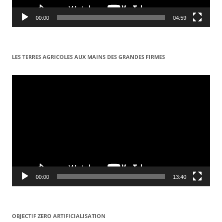
00:00
04:59
LES TERRES AGRICOLES AUX MAINS DES GRANDES FIRMES
Lecteur
vidéo
00:00
13:40
OBJECTIF ZERO ARTIFICIALISATION