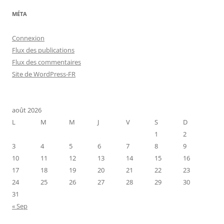
o
r
MÉTA
i
e
s
Connexion
Flux des publications
Flux des commentaires
Site de WordPress-FR
août 2026
L
M
M
J
V
S
D
1
2
3
4
5
6
7
8
9
10
11
12
13
14
15
16
17
18
19
20
21
22
23
24
25
26
27
28
29
30
31
« Sep