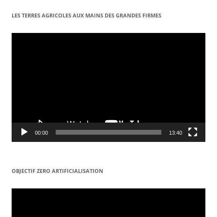
LES TERRES AGRICOLES AUX MAINS DES GRANDES FIRMES
Lecteur
vidéo
00:00
13:40
OBJECTIF ZERO ARTIFICIALISATION
Lecteur
vidéo