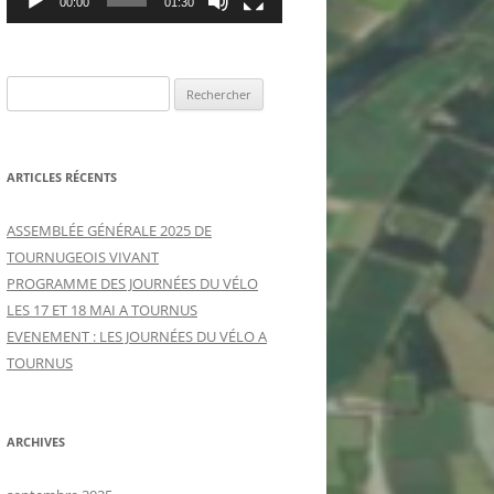
00:00
01:30
R
e
c
h
ARTICLES RÉCENTS
e
r
ASSEMBLÉE GÉNÉRALE 2025 DE
c
TOURNUGEOIS VIVANT
h
PROGRAMME DES JOURNÉES DU VÉLO
e
LES 17 ET 18 MAI A TOURNUS
r
EVENEMENT : LES JOURNÉES DU VÉLO A
TOURNUS
:
ARCHIVES