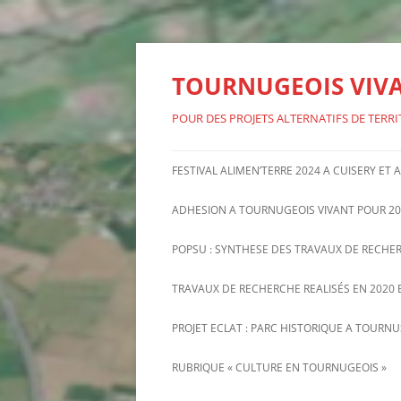
Aller
au
contenu
TOURNUGEOIS VIV
POUR DES PROJETS ALTERNATIFS DE TERRI
FESTIVAL ALIMEN’TERRE 2024 A CUISERY ET
ADHESION A TOURNUGEOIS VIVANT POUR 20
POPSU : SYNTHESE DES TRAVAUX DE RECHE
TRAVAUX DE RECHERCHE REALISÉS EN 2020 E
PROJET ECLAT : PARC HISTORIQUE A TOURN
INFORMATIONS RECENTES SUR
RUBRIQUE « CULTURE EN TOURNUGEOIS »
PROJET ECLAT