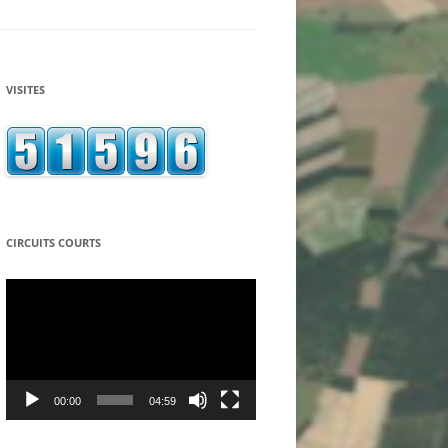
ASSOCIATION ECONOMIE
SOLIDARITE PARTAGE
LA CAGNOTTE SOLIDAIRE
VISITES
ASSOCIATION LE RELAIS DES
TEPPES A MANCEY
LE SEL – SYSTEME D’ECHANGE
LOCAL – DU TOURNUGEOIS
L’EMBARQ – CAFÉ ASSOCIATIF DE
CIRCUITS COURTS
TOURNUS
Lecteur
vidéo
LE GROUPE LOCAL TERRE DE
LIENS
ASSOCIATION « LES ACCORDS DU
LION D’OR » A SIMANDRE
00:00
04:59
COOPAGIR – EPICERIE