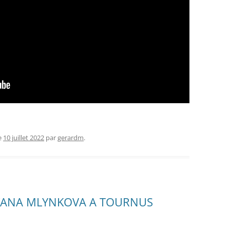
TOURNUGEOIS – ETE 2019
FEUILLE DE CHOU DE TV N° 1 JUIN
2019
e
10 juillet 2022
par
gerardm
.
 YANA MLYNKOVA A TOURNUS