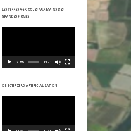
COOPERATIVE DANS LE REGION
LES TERRES AGRICOLES AUX MAINS DES
DE SENNECEY-LE-GRAND
GRANDES FIRMES
Lecteur
vidéo
00:00
13:40
OBJECTIF ZERO ARTIFICIALISATION
Lecteur
vidéo