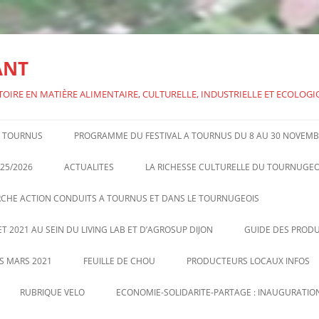
ANT
TOIRE EN MATIÈRE ALIMENTAIRE, CULTURELLE, INDUSTRIELLE ET ECOLOG
 A TOURNUS
PROGRAMME DU FESTIVAL A TOURNUS DU 8 AU 30 NOVEMB
FESTIVAL ALIMEN’TERRE 2024 –
25/2026
ACTUALITES
LA RICHESSE CULTURELLE DU TOURNUGEO
CONFERENCE SUR BRILLAT-
RCHE ACTION CONDUITS A TOURNUS ET DANS LE TOURNUGEOIS
SAVARIN
T 2021 AU SEIN DU LIVING LAB ET D’AGROSUP DIJON
GUIDE DES PRODU
US MARS 2021
FEUILLE DE CHOU
PRODUCTEURS LOCAUX INFOS
FEUILLE DE CHOU DE TV N°8
VENTES DIRECTES PAR
RUBRIQUE VELO
ECONOMIE-SOLIDARITE-PARTAGE : INAUGURATION
SEPTEMBRE OCTOBRE 2020
PRODUCTEURS