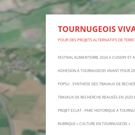
Aller
au
contenu
TOURNUGEOIS VIV
POUR DES PROJETS ALTERNATIFS DE TERRI
FESTIVAL ALIMEN’TERRE 2024 A CUISERY ET
ADHESION A TOURNUGEOIS VIVANT POUR 20
POPSU : SYNTHESE DES TRAVAUX DE RECHE
TRAVAUX DE RECHERCHE REALISÉS EN 2020 E
PROJET ECLAT : PARC HISTORIQUE A TOURN
INFORMATIONS RECENTES SUR
RUBRIQUE « CULTURE EN TOURNUGEOIS »
PROJET ECLAT