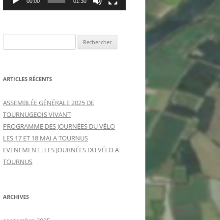
00:00
01:30
R
e
c
h
ARTICLES RÉCENTS
e
r
ASSEMBLÉE GÉNÉRALE 2025 DE
c
TOURNUGEOIS VIVANT
h
PROGRAMME DES JOURNÉES DU VÉLO
e
LES 17 ET 18 MAI A TOURNUS
r
EVENEMENT : LES JOURNÉES DU VÉLO A
TOURNUS
:
ARCHIVES