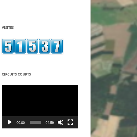
ASSOCIATION ECONOMIE
SOLIDARITE PARTAGE
LA CAGNOTTE SOLIDAIRE
VISITES
ASSOCIATION LE RELAIS DES
TEPPES A MANCEY
LE SEL – SYSTEME D’ECHANGE
LOCAL – DU TOURNUGEOIS
L’EMBARQ – CAFÉ ASSOCIATIF DE
CIRCUITS COURTS
TOURNUS
Lecteur
vidéo
LE GROUPE LOCAL TERRE DE
LIENS
ASSOCIATION « LES ACCORDS DU
LION D’OR » A SIMANDRE
00:00
04:59
COOPAGIR – EPICERIE