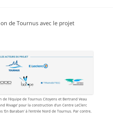
FEUILLE DE CHOU DE TV N°7 –
JUIN 2020
ation de Tournus avec le projet
FEUILLE DE CHOU N°6 –
FEVRIER/MARS 2020
FEUILLE DE CHOU N° 5
NOVEMBRE 2019
FEUILLE DE CHOU N° 4 OCTOBRE
2019
FEUILLE DE CHOU DE TV N° 3
SEPTEMBRE 2019
FEUILLE DE CHOU TV N° 2 –
JUILLET -AOÛT 2019
ion de l’équipe de Tournus Citoyens et Bertrand Veau
rand Rivage’ pour la construction d’un Centre LeClerc
FEUILLE DE CHOU SPECIAL
ns ‘En Baraban’ à l’entrée Nord de Tournus. Par contre
,
VELOTOUR ALTERNATIBA EN