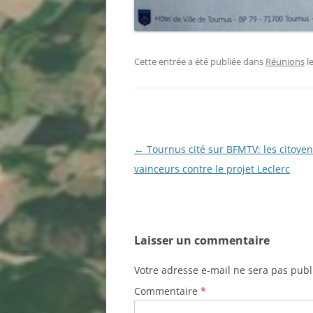
Cette entrée a été publiée dans
Réunions
l
Navigation
←
Tournus cité sur BFMTV: les citoye
des
vainceurs contre le projet Leclerc
articles
Laisser un commentaire
Votre adresse e-mail ne sera pas publ
Commentaire
*