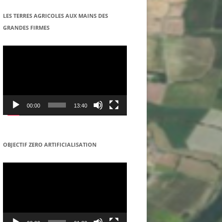
COOPERATIVE DANS LE REGION
LES TERRES AGRICOLES AUX MAINS DES
DE SENNECEY-LE-GRAND
GRANDES FIRMES
Lecteur
vidéo
00:00
13:40
OBJECTIF ZERO ARTIFICIALISATION
Lecteur
vidéo