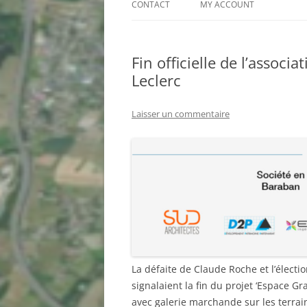
CONTACT
MY ACCOUNT
PROJET ECLAT : QUESTIONNAIRE
RAPIDE
Fin officielle de l’associ
RESULTATS DU QUESTIONNAIRE
Leclerc
SUR LE PROJET ECLAT –
SUGGESTIONS DE NOS
ADHÉRENTS
Laisser un commentaire
La défaite de Claude Roche et l’élect
signalaient la fin du projet ‘Espace G
avec galerie marchande sur les terrai