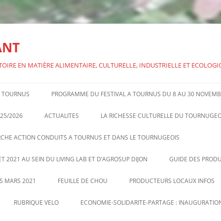
ANT
TOIRE EN MATIÈRE ALIMENTAIRE, CULTURELLE, INDUSTRIELLE ET ECOLOG
 A TOURNUS
PROGRAMME DU FESTIVAL A TOURNUS DU 8 AU 30 NOVEMB
FESTIVAL ALIMEN’TERRE 2024 –
25/2026
ACTUALITES
LA RICHESSE CULTURELLE DU TOURNUGEO
CONFERENCE SUR BRILLAT-
RCHE ACTION CONDUITS A TOURNUS ET DANS LE TOURNUGEOIS
SAVARIN
T 2021 AU SEIN DU LIVING LAB ET D’AGROSUP DIJON
GUIDE DES PRODU
US MARS 2021
FEUILLE DE CHOU
PRODUCTEURS LOCAUX INFOS
FEUILLE DE CHOU DE TV N°8
VENTES DIRECTES PAR
RUBRIQUE VELO
ECONOMIE-SOLIDARITE-PARTAGE : INAUGURATION
SEPTEMBRE OCTOBRE 2020
PRODUCTEURS