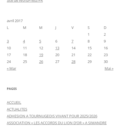
Site de WordPress-FR
avril 2017
L
M
M
J
V
S
D
1
2
3
4
5
6
7
8
9
10
11
12
13
14
15
16
17
18
19
20
21
22
23
24
25
26
27
28
29
30
« Mar
Mai »
PAGES
ACCUEIL
ACTUALITES
ADHESION A TOURNUGEOIS VIVANT POUR 2025/2026
ASSOCIATION « LES ACCORDS DU LION D’OR » A SIMANDRE