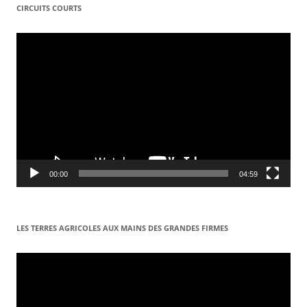
CIRCUITS COURTS
Lecteur
vidéo
00:00
04:59
LES TERRES AGRICOLES AUX MAINS DES GRANDES FIRMES
Lecteur
vidéo