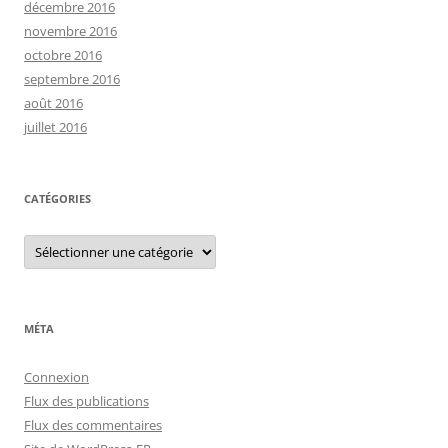
décembre 2016
novembre 2016
octobre 2016
septembre 2016
août 2016
juillet 2016
CATÉGORIES
C
a
t
é
g
o
r
MÉTA
i
e
s
Connexion
Flux des publications
Flux des commentaires