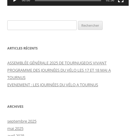
00:00
01:30
R
e
c
h
ARTICLES RÉCENTS
e
r
ASSEMBLÉE GÉNÉRALE 2025 DE TOURNUGEOIS VIVANT
c
PROGRAMME DES JOURNÉES DU VÉLO LES 17 ET 18 MAI A
h
TOURNUS
e
EVENEMENT : LES JOURNÉES DU VÉLO A TOURNUS
r
:
ARCHIVES
septembre 2025
mai 2025
avril 2025