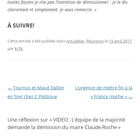
toutes façons je n’ai pas l’intention de démissionner : je le dis
clairement et simplement. Je vous remercie. »
À SUIVRE!
Cette entrée a été publiée dans
Actualités
,
Réunions
le
13 avril 2017
par
kr3k
.
Navigation
←
Tournus et Maud Dallier
L’urgence de mettre fin à la
des
en ‘live’ chez C Politique
« France moche »
→
articles
Une réflexion sur «
VIDEO : L’équipe de la majorité
demande la démission du maire Claude Roche
»