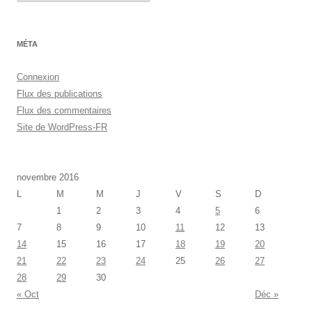
t
é
g
o
r
MÉTA
i
e
s
Connexion
Flux des publications
Flux des commentaires
Site de WordPress-FR
novembre 2016
L
M
M
J
V
S
D
1
2
3
4
5
6
7
8
9
10
11
12
13
14
15
16
17
18
19
20
21
22
23
24
25
26
27
28
29
30
« Oct
Déc »