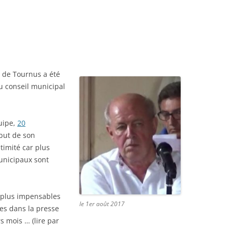
TOURNUGEOIS – ETE 2019
FEUILLE DE CHOU DE TV N° 1 JUIN
2019
 de Tournus a été
u conseil municipal
uipe,
20
but de son
timité car plus
municipaux sont
s plus impensables
le 1er août 2017
ses dans la presse
s mois … (lire par