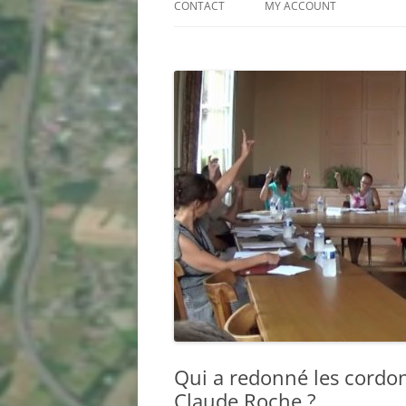
CONTACT
MY ACCOUNT
PROJET ECLAT : QUESTIONNAIRE
RAPIDE
RESULTATS DU QUESTIONNAIRE
SUR LE PROJET ECLAT –
SUGGESTIONS DE NOS
ADHÉRENTS
Qui a redonné les cordon
Claude Roche ?