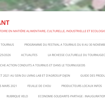
ANT
TOIRE EN MATIÈRE ALIMENTAIRE, CULTURELLE, INDUSTRIELLE ET ECOLOG
 A TOURNUS
PROGRAMME DU FESTIVAL A TOURNUS DU 8 AU 30 NOVEMB
FESTIVAL ALIMEN’TERRE 2024 –
25/2026
ACTUALITES
LA RICHESSE CULTURELLE DU TOURNUGEO
CONFERENCE SUR BRILLAT-
RCHE ACTION CONDUITS A TOURNUS ET DANS LE TOURNUGEOIS
SAVARIN
T 2021 AU SEIN DU LIVING LAB ET D’AGROSUP DIJON
GUIDE DES PRODU
US MARS 2021
FEUILLE DE CHOU
PRODUCTEURS LOCAUX INFOS
FEUILLE DE CHOU DE TV N°8
VENTES DIRECTES PAR
RUBRIQUE VELO
ECONOMIE-SOLIDARITE-PARTAGE : INAUGURATION
SEPTEMBRE OCTOBRE 2020
PRODUCTEURS