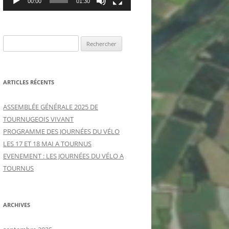
00:00
01:30
R
e
c
h
ARTICLES RÉCENTS
e
r
ASSEMBLÉE GÉNÉRALE 2025 DE
c
TOURNUGEOIS VIVANT
h
PROGRAMME DES JOURNÉES DU VÉLO
e
LES 17 ET 18 MAI A TOURNUS
r
EVENEMENT : LES JOURNÉES DU VÉLO A
TOURNUS
:
ARCHIVES