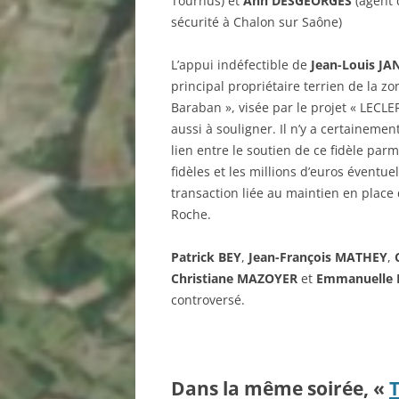
Tournus) et
Anh DESGEORGES
(agent 
sécurité à Chalon sur Saône)
L’appui indéfectible de
Jean-Louis JA
principal propriétaire terrien de la zo
Baraban », visée par le projet « LECLE
aussi à souligner. Il n’y a certaineme
lien entre le soutien de ce fidèle parm
fidèles et les millions d’euros éventuel
transaction liée au maintien en place
Roche.
Patrick BEY
,
Jean-François MATHEY
,
Christiane MAZOYER
et
Emmanuelle 
controversé.
Dans la même soirée, «