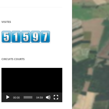
ASSOCIATION ECONOMIE
SOLIDARITE PARTAGE
LA CAGNOTTE SOLIDAIRE
VISITES
ASSOCIATION LE RELAIS DES
TEPPES A MANCEY
LE SEL – SYSTEME D’ECHANGE
LOCAL – DU TOURNUGEOIS
L’EMBARQ – CAFÉ ASSOCIATIF DE
CIRCUITS COURTS
TOURNUS
Lecteur
vidéo
LE GROUPE LOCAL TERRE DE
LIENS
ASSOCIATION « LES ACCORDS DU
LION D’OR » A SIMANDRE
00:00
04:59
COOPAGIR – EPICERIE