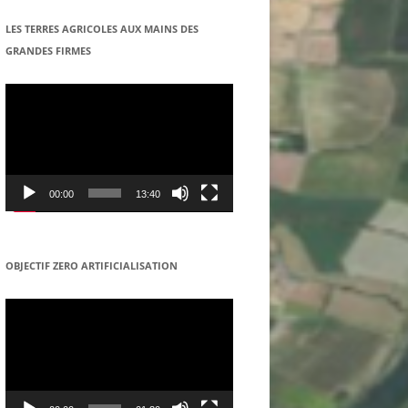
COOPERATIVE DANS LE REGION
LES TERRES AGRICOLES AUX MAINS DES
DE SENNECEY-LE-GRAND
GRANDES FIRMES
Lecteur
vidéo
00:00
13:40
OBJECTIF ZERO ARTIFICIALISATION
Lecteur
vidéo