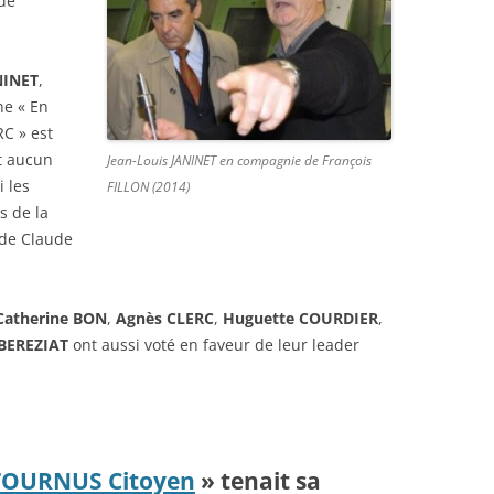
de
NINET
,
ne « En
RC » est
nt aucun
Jean-Louis JANINET en compagnie de François
i les
FILLON (2014)
s de la
 de Claude
Catherine BON
,
Agnès CLERC
,
Huguette COURDIER
,
BEREZIAT
ont aussi voté en faveur de leur leader
TOURNUS Citoyen
» tenait sa