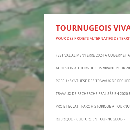
Aller
au
contenu
TOURNUGEOIS VIV
POUR DES PROJETS ALTERNATIFS DE TERRI
FESTIVAL ALIMEN’TERRE 2024 A CUISERY ET
ADHESION A TOURNUGEOIS VIVANT POUR 20
POPSU : SYNTHESE DES TRAVAUX DE RECHE
TRAVAUX DE RECHERCHE REALISÉS EN 2020 E
PROJET ECLAT : PARC HISTORIQUE A TOURN
INFORMATIONS RECENTES SUR
RUBRIQUE « CULTURE EN TOURNUGEOIS »
PROJET ECLAT