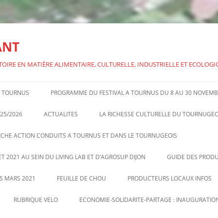
ANT
TOIRE EN MATIÈRE ALIMENTAIRE, CULTURELLE, INDUSTRIELLE ET ECOLOG
 A TOURNUS
PROGRAMME DU FESTIVAL A TOURNUS DU 8 AU 30 NOVEMB
FESTIVAL ALIMEN’TERRE 2024 –
25/2026
ACTUALITES
LA RICHESSE CULTURELLE DU TOURNUGEO
CONFERENCE SUR BRILLAT-
RCHE ACTION CONDUITS A TOURNUS ET DANS LE TOURNUGEOIS
SAVARIN
T 2021 AU SEIN DU LIVING LAB ET D’AGROSUP DIJON
GUIDE DES PRODU
US MARS 2021
FEUILLE DE CHOU
PRODUCTEURS LOCAUX INFOS
FEUILLE DE CHOU DE TV N°8
VENTES DIRECTES PAR
RUBRIQUE VELO
ECONOMIE-SOLIDARITE-PARTAGE : INAUGURATION
SEPTEMBRE OCTOBRE 2020
PRODUCTEURS