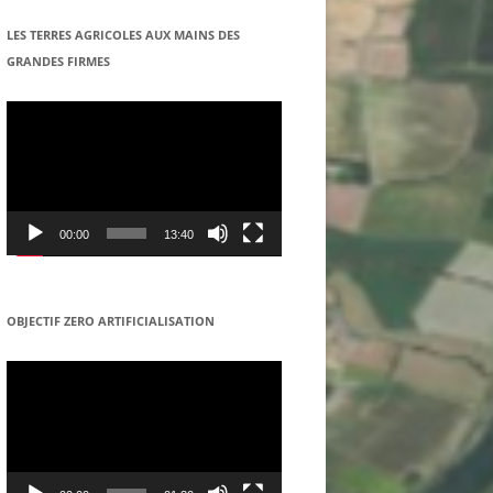
COOPERATIVE DANS LE REGION
LES TERRES AGRICOLES AUX MAINS DES
DE SENNECEY-LE-GRAND
GRANDES FIRMES
Lecteur
vidéo
00:00
13:40
OBJECTIF ZERO ARTIFICIALISATION
Lecteur
vidéo