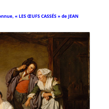
connue, « LES ŒUFS CASSÉS » de JEAN