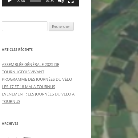
00:00
01:30
R
e
c
h
ARTICLES RÉCENTS
e
r
ASSEMBLÉE GÉNÉRALE 2025 DE
c
TOURNUGEOIS VIVANT
h
PROGRAMME DES JOURNÉES DU VÉLO
e
LES 17 ET 18 MAI A TOURNUS
r
EVENEMENT : LES JOURNÉES DU VÉLO A
TOURNUS
:
ARCHIVES