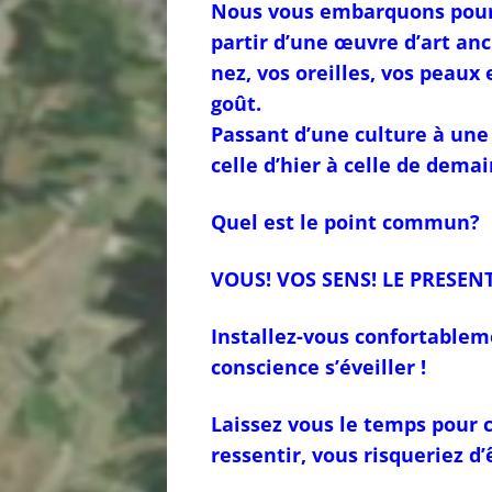
Nous vous embarquons pour 
partir d’une œuvre d’art anc
nez, vos oreilles, vos peaux
goût.
Passant d’une culture à une au
celle d’hier à celle de demai
Quel est le point commun?
VOUS! VOS SENS! LE PRESENT
Installez-vous confortableme
conscience s’éveiller !
Laissez vous le temps pour c
ressentir, vous risqueriez d’ê