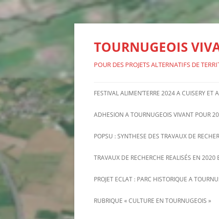
Aller
au
contenu
TOURNUGEOIS VIV
POUR DES PROJETS ALTERNATIFS DE TERRI
FESTIVAL ALIMEN’TERRE 2024 A CUISERY ET
ADHESION A TOURNUGEOIS VIVANT POUR 20
POPSU : SYNTHESE DES TRAVAUX DE RECHE
TRAVAUX DE RECHERCHE REALISÉS EN 2020 E
PROJET ECLAT : PARC HISTORIQUE A TOURN
INFORMATIONS RECENTES SUR
RUBRIQUE « CULTURE EN TOURNUGEOIS »
PROJET ECLAT