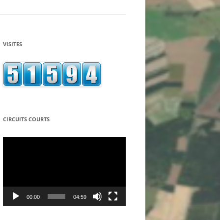
ASSOCIATION ECONOMIE
SOLIDARITE PARTAGE
LA CAGNOTTE SOLIDAIRE
VISITES
ASSOCIATION LE RELAIS DES
TEPPES A MANCEY
LE SEL – SYSTEME D’ECHANGE
LOCAL – DU TOURNUGEOIS
L’EMBARQ – CAFÉ ASSOCIATIF DE
CIRCUITS COURTS
TOURNUS
Lecteur
vidéo
LE GROUPE LOCAL TERRE DE
LIENS
ASSOCIATION « LES ACCORDS DU
LION D’OR » A SIMANDRE
00:00
04:59
COOPAGIR – EPICERIE