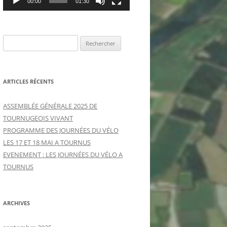
00:00
01:30
R
e
c
h
ARTICLES RÉCENTS
e
r
ASSEMBLÉE GÉNÉRALE 2025 DE
c
TOURNUGEOIS VIVANT
h
PROGRAMME DES JOURNÉES DU VÉLO
e
LES 17 ET 18 MAI A TOURNUS
r
EVENEMENT : LES JOURNÉES DU VÉLO A
TOURNUS
:
ARCHIVES