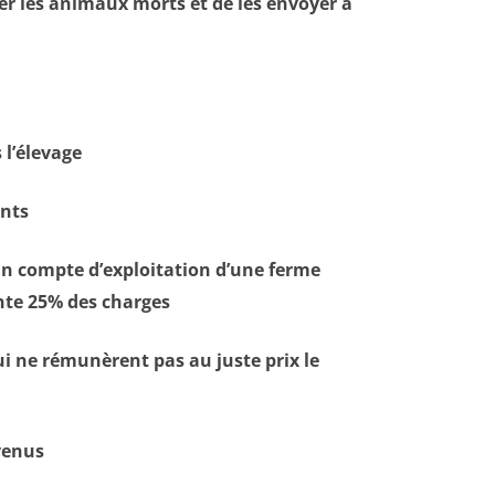
rer les animaux morts et de les envoyer à
 l’élevage
nts
un compte d’exploitation d’une ferme
ente 25% des charges
ui ne rémunèrent pas au juste prix le
venus