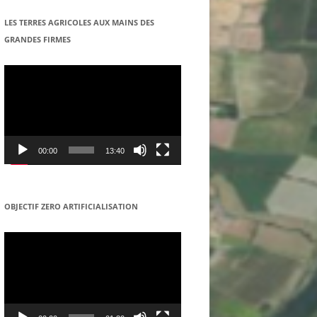
COOPERATIVE DANS LE REGION
LES TERRES AGRICOLES AUX MAINS DES
DE SENNECEY-LE-GRAND
GRANDES FIRMES
Lecteur
vidéo
00:00
13:40
OBJECTIF ZERO ARTIFICIALISATION
Lecteur
vidéo