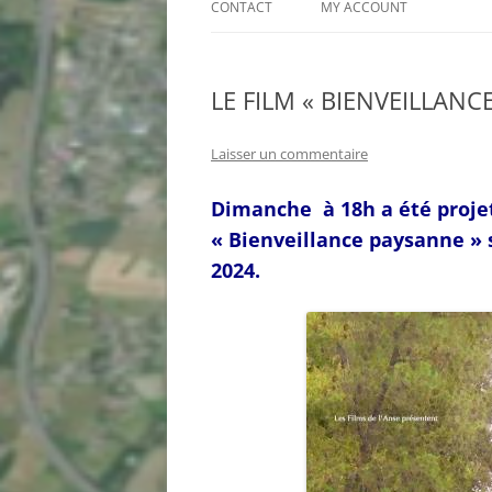
CONTACT
MY ACCOUNT
PROJET ECLAT : QUESTIONNAIRE
RAPIDE
LE FILM « BIENVEILLANC
RESULTATS DU QUESTIONNAIRE
SUR LE PROJET ECLAT –
Laisser un commentaire
SUGGESTIONS DE NOS
ADHÉRENTS
Dimanche à 18h a été projeté
« Bienveillance paysanne » s
2024.