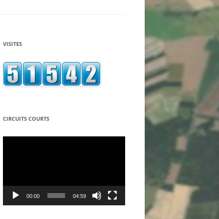
ASSOCIATION ECONOMIE
SOLIDARITE PARTAGE
LA CAGNOTTE SOLIDAIRE
VISITES
ASSOCIATION LE RELAIS DES
TEPPES A MANCEY
LE SEL – SYSTEME D’ECHANGE
LOCAL – DU TOURNUGEOIS
L’EMBARQ – CAFÉ ASSOCIATIF DE
CIRCUITS COURTS
TOURNUS
Lecteur
vidéo
LE GROUPE LOCAL TERRE DE
LIENS
ASSOCIATION « LES ACCORDS DU
LION D’OR » A SIMANDRE
00:00
04:59
COOPAGIR – EPICERIE