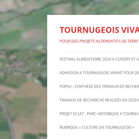
Aller
au
contenu
TOURNUGEOIS VIV
POUR DES PROJETS ALTERNATIFS DE TERRI
FESTIVAL ALIMEN’TERRE 2024 A CUISERY ET
ADHESION A TOURNUGEOIS VIVANT POUR 20
POPSU : SYNTHESE DES TRAVAUX DE RECHE
TRAVAUX DE RECHERCHE REALISÉS EN 2020 E
PROJET ECLAT : PARC HISTORIQUE A TOURN
INFORMATIONS RECENTES SUR
RUBRIQUE « CULTURE EN TOURNUGEOIS »
PROJET ECLAT