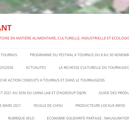
ANT
TOIRE EN MATIÈRE ALIMENTAIRE, CULTURELLE, INDUSTRIELLE ET ECOLOG
 A TOURNUS
PROGRAMME DU FESTIVAL A TOURNUS DU 8 AU 30 NOVEMB
FESTIVAL ALIMEN’TERRE 2024 –
25/2026
ACTUALITES
LA RICHESSE CULTURELLE DU TOURNUGEO
CONFERENCE SUR BRILLAT-
RCHE ACTION CONDUITS A TOURNUS ET DANS LE TOURNUGEOIS
SAVARIN
T 2021 AU SEIN DU LIVING LAB ET D’AGROSUP DIJON
GUIDE DES PRODU
US MARS 2021
FEUILLE DE CHOU
PRODUCTEURS LOCAUX INFOS
FEUILLE DE CHOU DE TV N°8
VENTES DIRECTES PAR
RUBRIQUE VELO
ECONOMIE-SOLIDARITE-PARTAGE : INAUGURATION
SEPTEMBRE OCTOBRE 2020
PRODUCTEURS