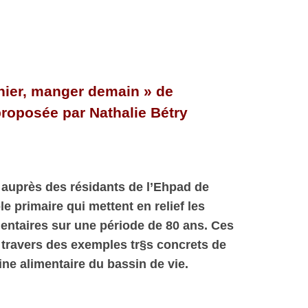
TOURNUGEOIS – ETE 2019
FEUILLE DE CHOU DE TV N° 1
JUIN 2019
hier, manger demain » de
proposée par Nathalie Bétry
 auprès des résidants de l’Ehpad de
le primaire qui mettent en relief les
entaires sur une période de 80 ans. Ces
 travers des exemples tr§s concrets de
ine alimentaire du bassin de vie.