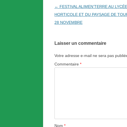
Navigation
←
FESTIVAL ALIMEN’TERRE AU LYCÉ
des
HORTICOLE ET DU PAYSAGE DE TOU
articles
28 NOVEMBRE
Laisser un commentaire
Votre adresse e-mail ne sera pas publié
Commentaire
*
Nom
*