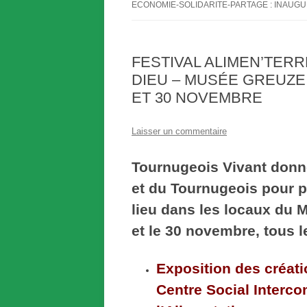
AMAP DE NIZEREL
ECONOMIE-SOLIDARITE-PARTAGE : INAUGU
PROJET ECLAT :
ASSOCIATION ECONOMIE
QUESTIONNAIRE RAPIDE
SOLIDARITE PARTAGE
FESTIVAL ALIMEN’TERRE
RESULTATS DU QUESTIONNAIRE
DIEU – MUSÉE GREUZE L
LA CAGNOTTE SOLIDAIRE
SUR LE PROJET ECLAT –
ET 30 NOVEMBRE
SUGGESTIONS DE NOS
ASSOCIATION LE RELAIS DES
ADHÉRENTS
TEPPES A MANCEY
Laisser un commentaire
LE SEL – SYSTEME D’ECHANGE
Tournugeois Vivant donn
LOCAL – DU TOURNUGEOIS
et du Tournugeois pour p
L’EMBARQ – CAFÉ ASSOCIATIF DE
lieu dans les locaux du 
TOURNUS
et le 30 novembre, tous 
LE GROUPE LOCAL TERRE DE
LIENS
Exposition des créati
ASSOCIATION « LES ACCORDS
Centre Social Interc
DU LION D’OR » A SIMANDRE