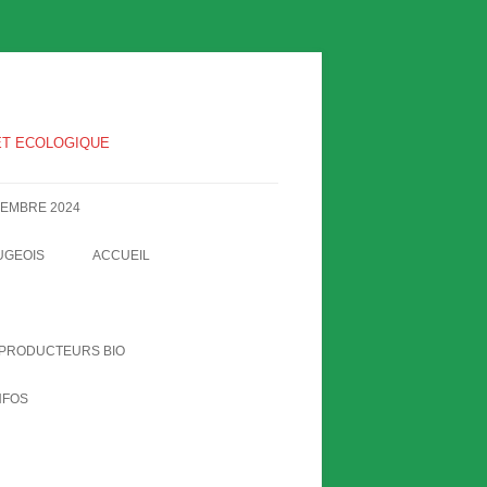
 ET ECOLOGIQUE
VEMBRE 2024
UGEOIS
ACCUEIL
INFORMATIONS OFFICIELLES, PV
D’AG, COMMUNIQUÉS…
 PRODUCTEURS BIO
NFOS