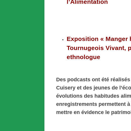
l’Alimentation
COOPAGIR – EPICERIE
COOPERATIVE DANS LE REGION
DE SENNECEY-LE-GRAND
Exposition « Manger 
Tournugeois Vivant, 
ethnologue
Des podcasts ont été réalisés
Cuisery et des jeunes de l’éco
évolutions des habitudes alim
enregistrements permettent à
mettre en évidence le patrimo