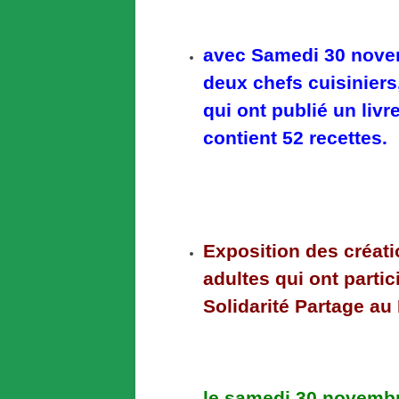
avec Samedi 30 novem
deux chefs cuisiniers
qui ont publié un livr
contient 52 recettes.
Exposition des créati
adultes qui ont parti
Solidarité Partage au
le samedi 30 novembr