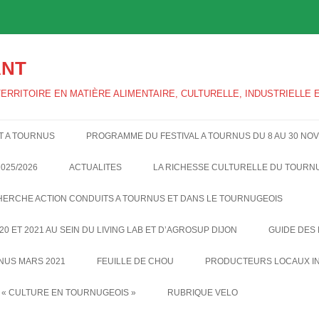
ANT
ERRITOIRE EN MATIÈRE ALIMENTAIRE, CULTURELLE, INDUSTRIELLE
ET A TOURNUS
PROGRAMME DU FESTIVAL A TOURNUS DU 8 AU 30 NO
FESTIVAL ALIMEN’TERRE 2024 –
025/2026
ACTUALITES
LA RICHESSE CULTURELLE DU TOURN
CONFERENCE SUR BRILLAT-
HERCHE ACTION CONDUITS A TOURNUS ET DANS LE TOURNUGEOIS
SAVARIN
 ET 2021 AU SEIN DU LIVING LAB ET D’AGROSUP DIJON
GUIDE DES
RNUS MARS 2021
FEUILLE DE CHOU
PRODUCTEURS LOCAUX I
FEUILLE DE CHOU DE TV N°8
VENTES DIRECTES PAR
 « CULTURE EN TOURNUGEOIS »
RUBRIQUE VELO
SEPTEMBRE OCTOBRE 2020
PRODUCTEURS